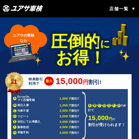
店舗一覧
圧倒的
ユアサの車検
に
なら
お得！
15,000
特典割引
1
特
最大
円
割引!
典
利用で
DriveOn
1,000
A
円
割引!!
マイ店舗登録
1,000
B
前日入庫
円
割引!!
A
+
B
+
C
+
D
+
E
+
F
+
G
の合
計で
2,000
C
代車不要
円
割引!!
15,000
2,000
D
リピート
円
割引!!
円
の
3,000
E
当社にてお車購入
円
割引!!
割引が受けられます！
3,000
F
新車初回
円
割引!!
3,000
G
早期予約
円
割引!!