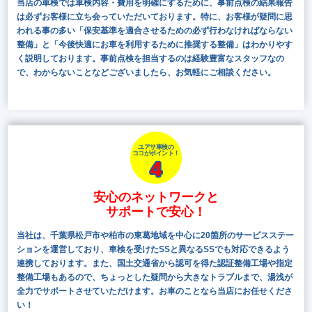
当店の車検では車検内容・費用を明確にするために、事前点検の結果報告
は必ずお客様に立ち会っていただいております。特に、お客様が疑問に思
われる事の多い「保安基準を適合させるための必ず行わなければならない
整備」と「今後快適にお車を利用するために推奨する整備」はわかりやす
く説明しております。事前点検を担当するのは経験豊富なスタッフなの
で、わからないことなどございましたら、お気軽にご相談ください。
ユアサ車検の
ココがポイント！
4
安心のネットワークと
サポートで安心！
当社は、千葉県松戸市や柏市の東葛地域を中心に20箇所のサービスステー
ションを運営しており、車検を受けたSSと異なるSSでも対応できるよう
連携しております。また、国土交通省から認可を得た認証整備工場や指定
整備工場もあるので、ちょっとした疑問から大きなトラブルまで、湯浅が
全力でサポートさせていただけます。お車のことなら当店にお任せくださ
い！