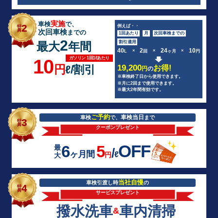
実施
車検
で、
2
例えば・・
特
典
次回車検
までの
1回あたり
月
次回車検までの
2
割引適用
最大
年間
40
2
24
10
×
×
×
L
回
ヶ月
円
ガソリン 1回1ℓあたり
10
円
ℓ/割引
19,200
お得!
円
の
※車検終了日から使用できます。
※月に2回まで使用できます。
※最大2年間有効です。
ご予約
車検当日
車検
で、
まで
3
特
典
クーポンプレゼント
OFF
6
5
最
/
ヶ月間
ℓ
円
大
当社自慢
車検引渡し時
の
4
特
典
サービスプレゼント
撥水洗車
車内清掃
&