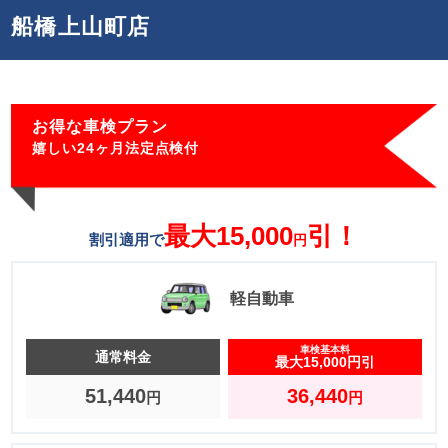
船橋上山町店
お得な車検プラン
嬉しい
24ヶ月法定点検付
最大15,000
引！
割引適用で
円
軽自動車
車検基本料
通常料金
最大15,000円引
51,440
36,440
円
円