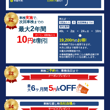
3,000
G
早期予約
円
割引!!
実施
車検
で、
2
例えば・・
特
典
次回車検
までの
1回あたり
月
次回車検までの
2
割引適用
最大
年間
40
2
24
10
×
×
×
L
回
ヶ月
円
ガソリン 1回1ℓあたり
10
円
ℓ/割引
19,200
お得!
円
の
※車検終了日から使用できます。
※月に2回まで使用できます。
※最大2年間有効です。
※車検実施後は半年ごとの無料点検で半
年分の割引チケットをお渡しします。
ご予約
車検当日
車検
で、
まで
3
特
典
クーポンプレゼント
OFF
6
5
最
/
ヶ月間
ℓ
円
大
当社自慢
車検引渡し時
の
4
特
典
サービスプレゼント