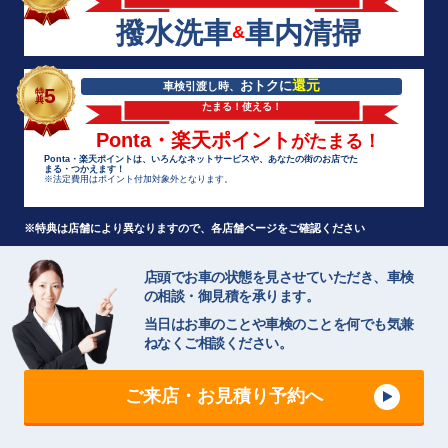
撥水洗車
車内清掃
&
還元
おトクに
車検引渡し時、
5
特
典
たまる！使える！
Ponta・楽天ポイント
がたまる！
Ponta・楽天ポイントは、いろんなネットサービスや、あなたの街のお店でた
まる・つかえます！
※法定費用はポイント付加対象外となります。
※特典は店舗により異なりますので、各店舗ページをご確認ください
店頭でお車の状態を見させていただき、車検
の相談・御見積を承ります。
当日はお車のことや車検のことを何でも気兼
ねなくご相談ください。
ご来店・お見積り予約へ