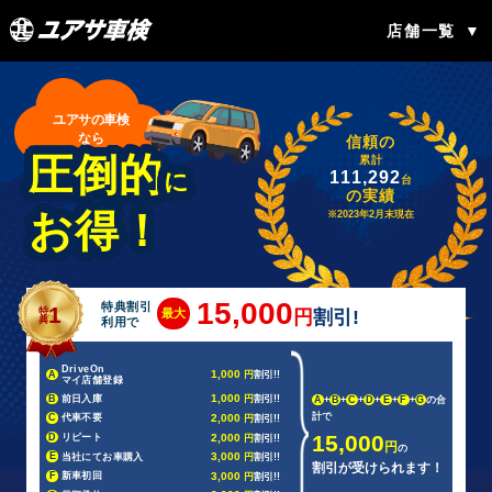
店舗一覧
ユアサの車検
なら
信頼の
圧倒的
累計
に
111,292
台
の実績
お得！
※2023年2月末現在
15,000
特典割引
1
特
最大
円
割引!
典
利用で
DriveOn
1,000
A
円
割引!!
マイ店舗登録
1,000
B
前日入庫
円
割引!!
A
+
B
+
C
+
D
+
E
+
F
+
G
の合
計で
2,000
C
代車不要
円
割引!!
15,000
2,000
D
リピート
円
割引!!
円
の
3,000
E
当社にてお車購入
円
割引!!
割引が受けられます！
3,000
F
新車初回
円
割引!!