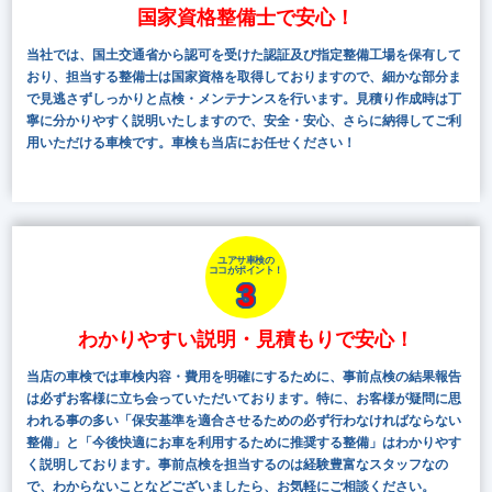
国家資格整備士で安心！
当社では、国土交通省から認可を受けた認証及び指定整備工場を保有して
おり、担当する整備士は国家資格を取得しておりますので、細かな部分ま
で見逃さずしっかりと点検・メンテナンスを行います。見積り作成時は丁
寧に分かりやすく説明いたしますので、安全・安心、さらに納得してご利
用いただける車検です。車検も当店にお任せください！
ユアサ車検の
ココがポイント！
3
わかりやすい説明・見積もりで安心！
当店の車検では車検内容・費用を明確にするために、事前点検の結果報告
は必ずお客様に立ち会っていただいております。特に、お客様が疑問に思
われる事の多い「保安基準を適合させるための必ず行わなければならない
整備」と「今後快適にお車を利用するために推奨する整備」はわかりやす
く説明しております。事前点検を担当するのは経験豊富なスタッフなの
で、わからないことなどございましたら、お気軽にご相談ください。